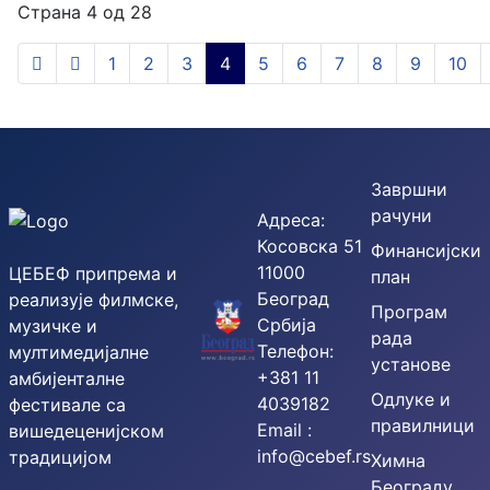
Страна 4 од 28
1
2
3
4
5
6
7
8
9
10
Завршни
рачуни
Адреса:
Косовска 51
Финансијски
11000
ЦЕБЕФ припрема и
план
Београд
реализује филмске,
Програм
Србија
музичке и
рада
Телефон:
мултимедијалне
установе
+381 11
амбијенталне
Одлуке и
4039182
фестивале са
правилници
Email :
вишедеценијском
info@cebef.rs
традицијом
Химна
Београду