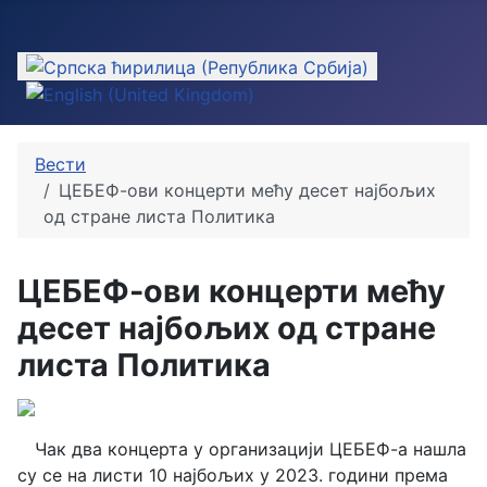
Изаберите ваш језик
Вести
ЦЕБЕФ-ови концерти мећу десет најбољих
од стране листа Политика
ЦЕБЕФ-ови концерти мећу
десет најбољих од стране
листа Политика
Чак два концерта у организацији ЦЕБЕФ-а нашла
су се на листи 10 најбољих у 2023. години
према