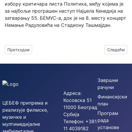
избору критичара листа Политика
, међу којима је
за најбољи програшен наступ
Најџела Кенедија на
затварању 55. БЕМУС-а, док је на 8. месту концерт
Немање Радуловића на Стадиону Ташмајдан.
Претходни чланак: Обележен Међународни дан сећања на ж
Следећи чла
Претходни
Следећи
Завршни
рачуни
Адреса:
Финансијски
Косовска 51
ЦЕБЕФ припрема и
план
11000 Београд
реализује филмске,
Програм
Србија
музичке и
рада
Телефон: +381
мултимедијалне
установе
11 4039182
амбијенталне