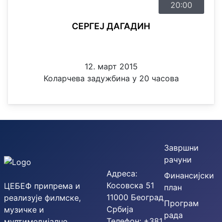
20:00
СЕРГЕЈ ДАГАДИН
12. март 2015
Коларчева задужбина у 20 часова
Завршни
рачуни
Адреса:
Финансијски
Косовска 51
ЦЕБЕФ припрема и
план
11000 Београд
реализује филмске,
Програм
Србија
музичке и
рада
Телефон: +381
мултимедијалне