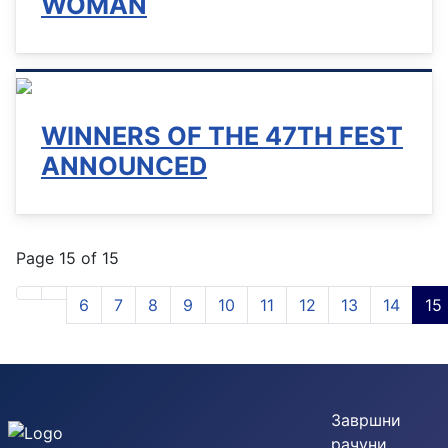
WOMAN
WINNERS OF THE 47TH FEST
ANNOUNCED
Page 15 of 15
6
7
8
9
10
11
12
13
14
15
Завршни
рачуни