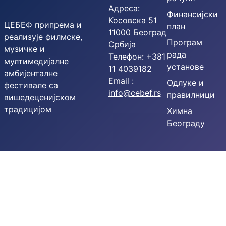
Адреса:
Финансијски
Косовска 51
ЦЕБЕФ припрема и
план
11000 Београд
реализује филмске,
Програм
Србија
музичке и
рада
Телефон: +381
мултимедијалне
установе
11 4039182
амбијенталне
Email :
Одлуке и
фестивале са
info@cebef.rs
правилници
вишедеценијском
традицијом
Химна
Београду