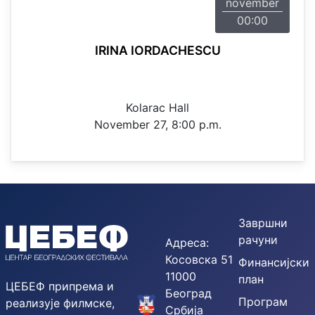
november
00:00
IRINA IORDACHESCU
Kolarac Hall
November 27, 8:00 p.m.
Завршни
рачуни
Адреса:
Косовска 51
Финансијски
11000
план
ЦЕБЕФ припрема и
Београд
Програм
реализује филмске,
Србија