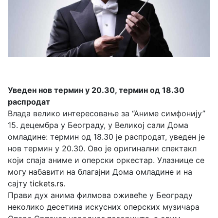
Уведен нов термин у 20.30, термин од 18.30
распродат
Влада велико интересовање за “Аниме симфонију”
15. децембра у Београду, у Великој сали Дома
омладине: термин од 18.30 је распродат, уведен је
нов термин у 20.30. Ово је оригинални спектакл
који спаја аниме и оперски оркестар. Улазнице се
могу набавити на благајни Дома омладине и на
сајту
tickets.rs
.
Прави дух анима филмова оживеће у Београду
неколико десетина искусних оперских музичара