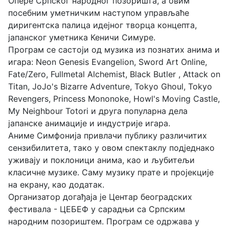
Опере Српског народног позоришта, а овим
посебним уметничким наступом управљаће
диригентска палица идејног творца концепта,
јапанског уметника Кеничи Симуре.
Програм се састоји од музика из познатих анима и
игара: Neon Genesis Evangelion, Sword Art Online,
Fate/Zero, Fullmetal Alchemist, Black Butler , Attack on
Titan, JoJo's Bizarre Adventure, Tokyo Ghoul, Tokyo
Revengers, Princess Mononoke, Howl's Moving Castle,
My Neighbour Totori и друга популарна дела
јапанске анимације и индустрије игара.
Аниме Симфонија привлачи публику различитих
сензибилитета, тако у овом спектаклу подједнако
уживају и поклоници анима, као и љубитељи
класичне музике. Саму музику прате и пројекције
на екрану, као додатак.
Организатор догађаја је Центар београдских
фестивала - ЦЕБЕФ у сарадњи са Српским
народним позориштем. Програм се одржава у