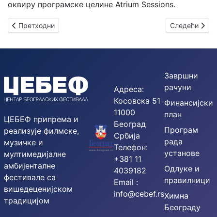
оквиру програмске целине Atrium Sessions.
Претходни чланак: ДАН СЕЋАЊА НА РОМЕ СТРАДАЛЕ У ДР
Следећи члан
Претходни
Следећи
Завршни
рачуни
Адреса:
Косовска 51
Финансијски
11000
план
ЦЕБЕФ припрема и
Београд
Програм
реализује филмске,
Србија
рада
музичке и
Телефон:
установе
мултимедијалне
+381 11
амбијенталне
Одлуке и
4039182
фестивале са
правилници
Email :
вишедеценијском
info@cebef.rs
Химна
традицијом
Београду