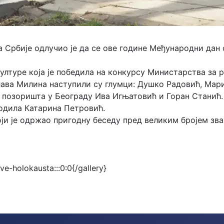
 Србије одлучио је да се ове године Међународни дан
ултуре која је победила на конкурсу Министарства за 
лава Милина наступили су глумци: Душко Радовић, Мар
г позоришта у Београду Ива Игњатовић и Горан Станић.
одила Катарина Петровић.
ји је одржао пригодну беседу пред великим бројем зва
-holokausta:::0:0{/gallery}