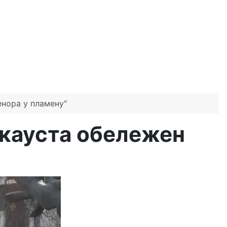
нора у пламену"
кауста обележен