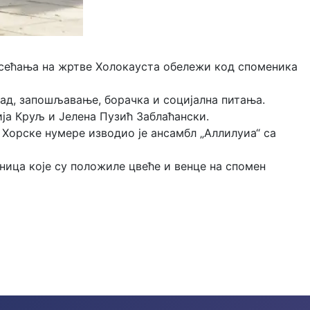
 сећања на жртве Холокауста обележи код споменика
рад, запошљавање, борачка и социјална питања.
ија Круљ и Јелена Пузић Заблаћански.
 Хорске нумере изводио је ансамбл „Аллилуиа“ са
ница које су положиле цвеће и венце на спомен