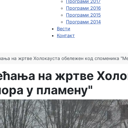
Програми 2017
Програми 2016
Програми 2015
Програми 2014
Вести
Контакт
ања на жртве Холокауста обележен код споменика "Ме
ећања на жртве Холо
ора у пламену"