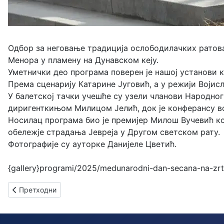
Одбор за неговање традиција ослободилачких ратова
Менора у пламену на Дунавском кеју.
Уметнички део програма поверен је нашој установи к
Према сценарију Катарине Југовић, а у режији Војис
У балетској тачки учешће су узели чланови Народно
диригенткињом Милицом Јелић, док је конферансу в
Носилац програма био је премијер Милош Вучевић ко
обележје страдања Јевреја у Другом светском рату.
Фотографије су ауторке Данијеле Цветић.
{gallery}programi/2025/medunarodni-dan-secana-na-zrtve
Претходни чланак: Александар Малофејев
Претходни