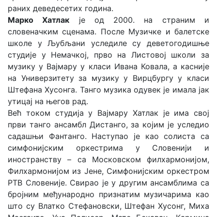
раних деведесетих година.
Марко Хатлак
је од 2000. на страним и
словеначким сценама. После Музичке и балетске
школе у Љубљани уследиле су деветогодишње
студије у Немачкој, прво на Листовој школи за
музику у Вајмару у класи Ивана Ковала, а касније
на Универзитету за музику у Вирцбургу у класи
Штефана Хусонга. Танго музика одувек је имала јак
утицај на његов рад.
Већ током студија у Вајмару Хатлак је има свој
први танго ансамбл Дистанго, за којим је уследио
садашњи Фантанго. Наступао је као солиста са
симфонијским оркестрима у Словенији и
иностранству – са Московском филхармонијом,
Филхармонијом из Јене, Симфонијским оркестром
РТВ Словеније. Свирао је у другим ансамблима са
бројним међународно признатим музичарима као
што су Влатко Стефановски, Штефан Хусонг, Миха