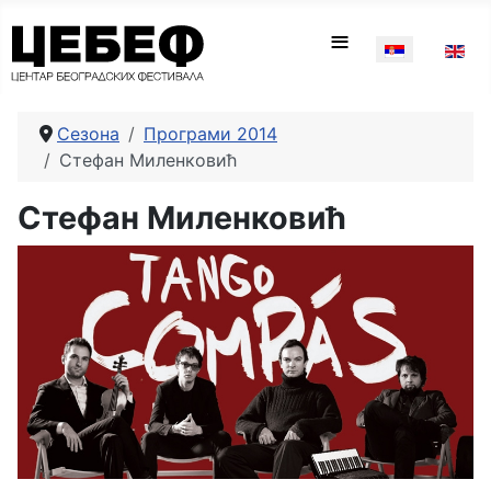
Изаберите ваш
≡
Сезона
Програми 2014
Стефан Миленковић
Стефан Миленковић