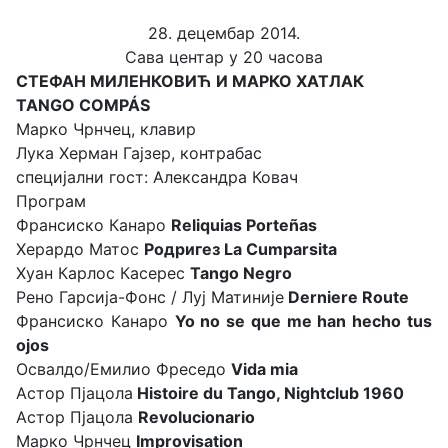
28. децембар 2014.
Сава центар у 20 часова
СТЕФАН МИЛЕНКОВИЋ И МАРКО ХАТЛАК
TANGO COMPÁS
Марко Чрнчец, клавир
Лука Херман Гајзер, контрабас
специјални гост: Александра Ковач
Програм
Франсиско Канаро
Reliquias Porteñas
Херардо Матос
Родригез La Cumparsita
Хуан Карлос Касерес
Tango Negro
Рено Гарсија-Фонс / Луј Матиније
Derniere Route
Франсиско Канаро
Yo no se que me han hecho tus
ojos
Освалдо/Емилио Фреседо
Vida mia
Астор Пјацола
Histoire du Tango, Nightclub 1960
Астор Пјацола
Revolucionario
Марко Чрнчец
Improvisation