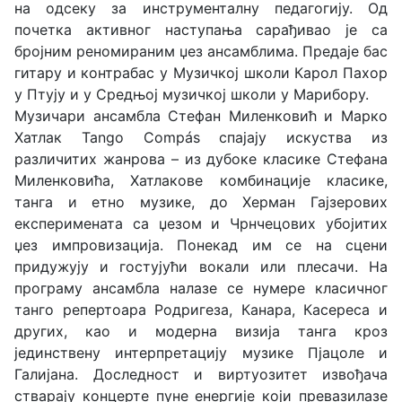
на одсеку за инструменталну педагогију. Од
почетка активног наступања сарађивао је са
бројним реномираним џез ансамблима. Предаје бас
гитару и контрабас у Музичкој школи Карол Пахор
у Птују и у Средњој музичкој школи у Марибору.
Музичари ансамбла Стефан Миленковић и Марко
Хатлак Tango Compás спајају искуства из
различитих жанрова – из дубоке класике Стефана
Миленковића, Хатлакове комбинације класике,
танга и етно музике, до Херман Гајзерових
експеримената са џезом и Чрнчецових убојитих
џез импровизација. Понекад им се на сцени
придужују и гостујући вокали или плесачи. На
програму ансамбла налазе се нумере класичног
танго репертоара Родригеза, Канара, Касереса и
других, као и модерна визија танга кроз
јединствену интерпретацију музике Пјацоле и
Галијана. Доследност и виртуозитет извођача
стварају концерте пуне енергије који превазилазе