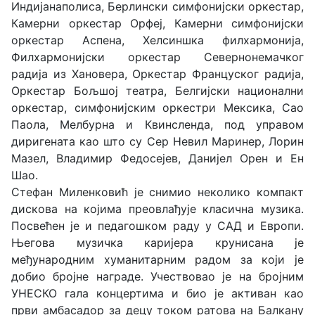
Индијанаполиса, Берлински симфонијски оркестар,
Камерни оркестар Орфеј, Камерни симфонијски
оркестар Аспена, Хелсиншка филхармонија,
Филхармонијски оркестар Севернонемачког
радија из Хановера, Оркестар Француског радија,
Оркестар Бољшој театра, Белгијски национални
оркестар, симфонијским оркестри Мексика, Сао
Паола, Мелбурна и Квинсленда, под управом
диригената као што су Сер Невил Маринер, Лорин
Мазел, Владимир Федосејев, Данијел Орен и Ен
Шао.
Стефан Миленковић је снимио неколико компакт
дискова на којима преовлађује класична музика.
Посвећен је и педагошком раду у САД и Европи.
Његова музичка каријера крунисана је
међународним хуманитарним радом за који је
добио бројне награде. Учествовао је на бројним
УНЕСКО гала концертима и био је активан као
први амбасадор за децу током ратова на Балкану