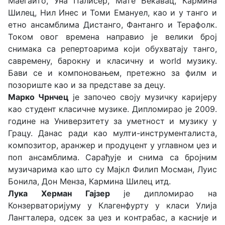
Маегаито, Уна Палисер, Мате Бекавац, Кармина
Шилец, Нил Инес и Томи Емануел, као и у танго и
етно ансамблима Дистанго, Фантанго и Терафолк.
Током овог времена направио је велики број
снимака са репертоарима који обухватају танго,
савремену, барокну и класичну и world музику.
Бави се и компоновањем, претежно за филм и
позориште као и за представе за децу.
Марко Чрнчец
је започео своју музичку каријеру
као студент класичне музике. Дипломирао је 2009.
године на Универзитету за уметност и музику у
Грацу. Данас ради као мулти-инструменталиста,
композитор, аранжер и продуцент у углавном џез и
поп ансамблима. Сарађује и снима са бројним
музичарима као што су Мајкл Филип Мосман, Луис
Бонила, Дон Менза, Кармина Шилец итд.
Лука Херман Гајзер
је дипломирао на
Конзерваторијуму у Клагенфурту у класи Улија
Лангталера, одсек за џез и контрабас, а касније и