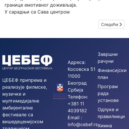
границе емотивног доживљаја.
У сарадњи са Сава центром
Следећи члан
Следећи
Завршни
рачуни
Адреса:
Косовска 51
Финансијски
11000
план
ЦЕБЕФ припрема и
Београд
Програм
реализује филмске,
Србија
рада
музичке и
Телефон:
установе
мултимедијалне
+381 11
амбијенталне
Одлуке и
4039182
фестивале са
правилници
Email :
вишедеценијском
info@cebef.rs
Химна
традицијом