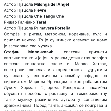
Астор Пјацола
Milonga del Angel
Астор Пјацола
Fievre
Астор Пјацола
Che Tango Che
Ришар Галијано
Taraf
Астор Пјацола
Primavera Porteña
Compás je ритам, метроном, корачање, пулс и
основно начело. То је суштински елемент на коме
је заснована сва музика.
Стефан Миленковић
, светски признати
виолиниста који је још у раном детињству освојио
светске концертне сцене и Марко Хатлак,
свестрани словеначки акоредеониста, удружили
су снаге у енергичном ансамблу заједно са
пијанистом Марком Чрнчецом и контрабасистом
Луком Херман Гајзером. Репертоар ансамбла
обухвата посебно страствену и темпераментну
танго музику различитих аутора у сопственим
аранжманима. Поред танга, ансамбл се поиграва и