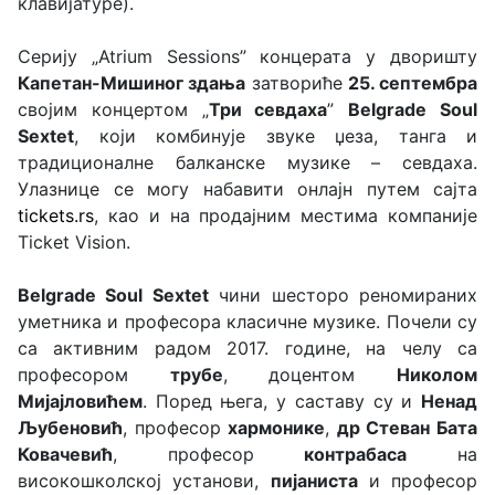
клавијатуре).
Серију „Atrium Sessions” концерата у дворишту
Капетан-Мишиног здања
затвориће
25. септембра
својим концертом „
Три севдаха
”
Belgrade Soul
Sextet
, који комбинује звуке џеза, танга и
традиционалне балканске музике – севдаха.
Улазнице се могу набавити онлајн путем сајта
tickets.rs
, као и на продајним местима компаније
Ticket Vision.
Belgrade Soul Sextet
чини шесторо реномираних
уметника и професора класичне музике. Почели су
са активним радом 2017. године, на челу са
професором
трубе
, доцентом
Николом
Мијајловићем
. Поред њега, у саставу су и
Ненад
Љубеновић
, професор
хармонике
,
др Стеван Бата
Ковачевић
, професор
контрабаса
на
високошколској установи,
пијаниста
и професор