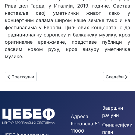
Рива дел Гарда, у Италији, 2019. године. Састав
наставља свој уметнички живот како у
концертним салама широм наше земље тако и на
фестивалима у Европи. Циљ ових концерата је да
традиционалну европску и балканску музику, кроз
оригиналне аранжмане, представе публици у
сасвим новом руху, кроз визуру уметничке
музике.
Претходни чланак: Пијаниста Данил Трифонов наступа у Беог
Следећи члан
Претходни
Следећи
Завршни
рачуни
Адреса:
Косовска 51
Финансијски
11000
план
ЦЕБЕФ припрема и