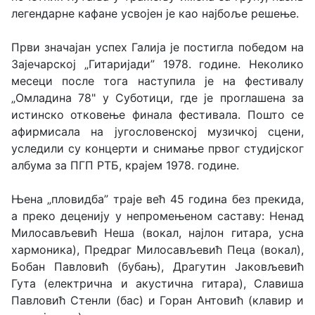
легендарне кафане усвојен је као најбоље решење.
Први значајан успех Галија је постигла победом на
Зајечарској „Гитаријади” 1978. године. Неколико
месеци после тога наступила је на фестивалу
„Омладина 78" у Суботици, где је проглашена за
истинско отковење финала фестивала. Пошто се
афирмисала на југословенској музичкој сцени,
уследили су концерти и снимање првог студијског
албума за ПГП РТБ, крајем 1978. године.
Њена „пловидба” траје већ 45 година без прекида,
а преко деценију у непромењеном саставу: Ненад
Милосављевић Неша (вокал, најлон гитара, усна
хармоника), Предраг Милосављевић Пеца (вокал),
Бобан Павловић (бубањ), Драгутин Јаковљевић
Гута (електрична и акустична гитара), Славиша
Павловић Стенли (бас) и Горан Антовић (клавир и