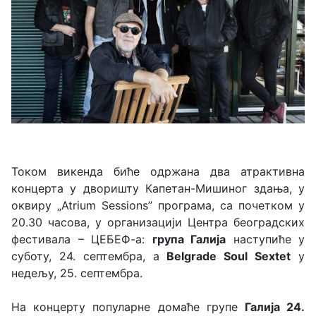
Током викенда биће одржана два атрактивна
концерта у дворишту Капетан-Мишиног здања, у
оквиру „Atrium Sessions” програма, са почетком у
20.30 часова, у организацији Центра београдских
фестивала – ЦЕБЕФ-а:
група Галија
наступиће у
суботу, 24. септембра, а
Belgrade Soul Sextet
у
недељу, 25. септембра.
На концерту популарне домаће групе
Галија 24.