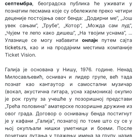
септембра
, београдска публика ће уживати у
познатим песмама које су обележиле преко четири
деценије постојања овог бенда: „Додирни ме”, „Још
увек сањам”, „Трубе”, „Котор”, „Можда сам луд”,
„Чујем те лепо како дишеш”, „На твојим уснама”, ...
Улазнице се могу набавити
онлајн
путем сајта
tickets.rs
, као и на продајним местима компаније
Ticket Vision.
Галија је основана у Нишу, 1976. године. Ненад
Милосављевић, оснивач и лидер групе, већ тада
познат као кантаутор и самостални музичар
(вокал, акустична гитара, усна хармоника) окупио
је рок групу за учешће у позоришној представи
„Трећа половина" аматерске позоришне дружине из
овог града. Договор о оснивању бенда постигнут
је у кафани „Галија", познатој по томе што су се у
њој окупљали нишки уметници и боеми. После
почетних лутања у тражењу имена за групу, назив