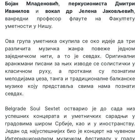
Бојан Младеновић
,
перкусиониста Дмитри
Иванилов
и
вокал др Јелена Јаковљевић
,
ванредни професор флауте на Факултету
уметности у Нишу.
Ова група уметника окупила се око идеје да три
различита музичка жанра повеже једном
заједничком нити, а то је севдах. Оригинални
аранжмани писани за њих изводе се солистички у
класичном руху, а проткани су познатим
мелодијама џеза, танга и традиционалне балканске
музике коју представља свима нама познати
севдах.
Belgrade Soul Sextet остварио је до сада низ
успешних концерата и уметничких сарадњи у
градовима широм Србије, као и у иностранству.
Један од најуспешнијих био је концерт на чувеном
Интернационалном музичком фестивалу у граду