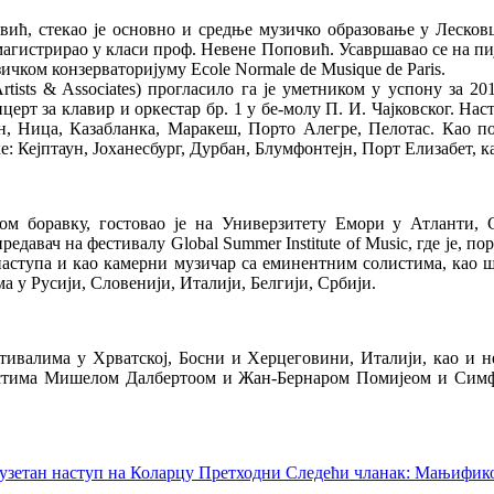
вић, стекао је основно и средње музичко образовање у Лесковц
агистрирао у класи проф. Невене Поповић. Усавршавао се на пија
чком конзерваторијуму Ecole Normale de Musique de Paris.
ists & Associates) прогласило га је уметником у успону за 2
церт за клавир и оркестар бр. 1 у бе-молу П. И. Чајковског. На
, Ница, Казабланка, Маракеш, Порто Алегре, Пелотас. Као поб
 Кејптаун, Јоханесбург, Дурбан, Блумфонтејн, Порт Елизабет, к
м боравку, гостовао је на Универзитету Емори у Атланти, С
редавач на фестивалу Global Summer Institute of Music, где је, п
наступа и као камерни музичар са еминентним солистима, као 
а у Русији, Словенији, Италији, Белгији, Србији.
ивалима у Хрватској, Босни и Херцеговини, Италији, као и не
истима Мишелом Далбертоом и Жан-Бернаром Помиjеом и Симфо
узетан наступ на Коларцу
Претходни
Следећи чланак: Мањифик