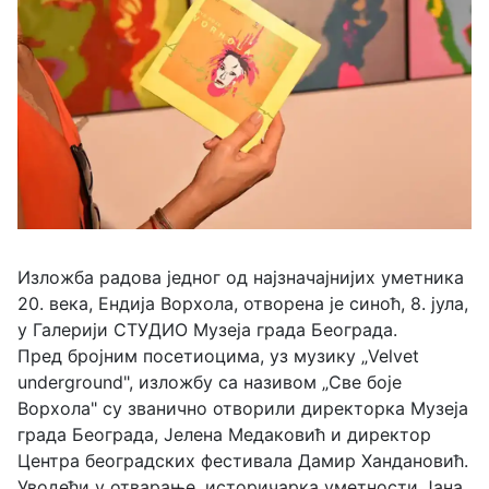
Изложба радова једног од најзначајнијих уметника
20. века, Ендија Ворхола, отворена је синоћ, 8. јула,
у Галерији СТУДИО Музеја града Београда.
Пред бројним посетиоцима, уз музику „Velvet
underground", изложбу са називом „Све боје
Ворхола" су званично отворили директорка Музеја
града Београда, Јелена Медаковић и директор
Центра београдских фестивала Дамир Хандановић.
Уводећи у отварање, историчарка уметности Јана