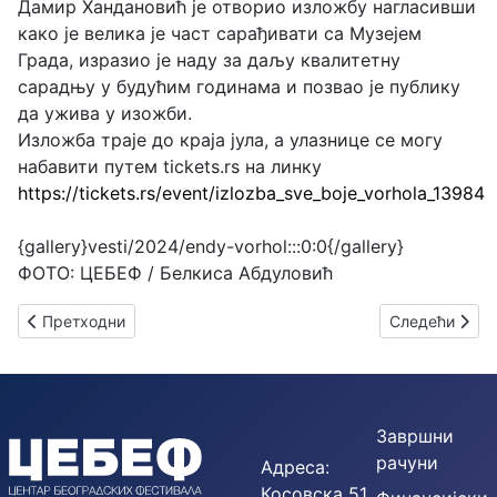
Дамир Хандановић је отворио изложбу нагласивши
како је велика је част сарађивати са Музејем
Града, изразио је наду за даљу квалитетну
сарадњу у будућим годинама и позвао је публику
да ужива у изожби.
Изложба траје до краја јула, а улазнице се могу
набавити путем tickets.rs на линку
https://tickets.rs/event/izlozba_sve_boje_vorhola_13984
{gallery}vesti/2024/endy-vorhol:::0:0{/gallery}
ФОТО: ЦЕБЕФ / Белкиса Абдуловић
Претходни чланак: Стручно вођење изложбе "Andy Warhol: О
Следећи члана
Претходни
Следећи
Завршни
рачуни
Адреса:
Косовска 51