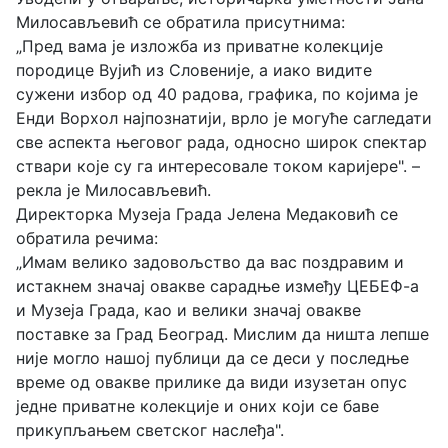
Милосављевић се обратила присутнима:
„Пред вама је изложба из приватне колекције
породице Вујић из Словеније, а иако видите
сужени избор од 40 радова, графика, по којима је
Енди Ворхол најпознатији, врло је могуће сагледати
све аспекта његовог рада, односно широк спектар
ствари које су га интересовале током каријере". –
рекла је Милосављевић.
Директорка Музеја Града Јелена Медаковић се
обратила речима:
„Имам велико задовољство да вас поздравим и
истакнем значај овакве сарадње између ЦЕБЕФ-а
и Музеја Града, као и велики значај овакве
поставке за Град Београд. Мислим да ништа лепше
није могло нашој публици да се деси у последње
време од овакве прилике да види изузетан опус
једне приватне колекције и оних који се баве
прикупљањем светског наслеђа".