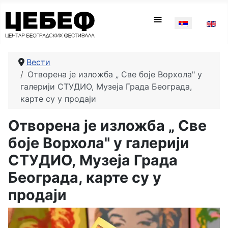
Изаберите ваш
≡
Вести
Отворена је изложба „ Све боје Ворхола" у
галерији СТУДИО, Музеја Града Београда,
карте су у продаји
Отворена је изложба „ Све
боје Ворхола" у галерији
СТУДИО, Музеја Града
Београда, карте су у
продаји