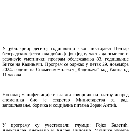
У јубиларној десетој годишњици свог постојања Центар
београдских фестивала добио је још једну част - да осмисли и
реализује уметнички програм обележавања 83. годишњице
Битке на Кадињачи. Програм се одржао у петак 29. новембра
2024. године на Спомен-комплексу „Кадињача“ код Ужица од
11 часова.
Носилац манифестације и главни говорник на платоу испред
споменика био је секретар Министарства за рад,
запошљавање, борачка и социјална питања Зоран Антић.
У програму су учествовали глумци: Гојко Балетић,
Александра Кнежевић и Андреј Пиповић. Музичке нумере