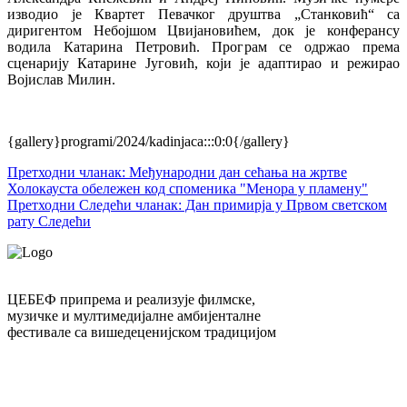
изводио је Квартет Певачког друштва „Станковић“ са
диригентом Небојшом Цвијановићем, док је конферансу
водила Катарина Петровић. Програм се одржао према
сценарију Катарине Југовић, који је адаптирао и режирао
Војислав Милин.
{gallery}programi/2024/kadinjaca:::0:0{/gallery}
Претходни чланак: Међународни дан сећања на жртве
Холокауста обележен код споменика "Менора у пламену"
Претходни
Следећи чланак: Дан примирја у Првом светском
рату
Следећи
ЦЕБЕФ припрема и реализује филмске,
музичке и мултимедијалне амбијенталне
фестивале са вишедеценијском традицијом