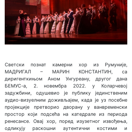
Светски познат камерни хор из Румуније,
МАДРИГАЛ – МАРИН КОНСТАНТИН, са
диригенткињом Аном Унгуреану, другог дана
БЕМУС-а, 2. новембра 2022. у Коларчевој
задужбини, одушевио је публику јединственим
аудио-визуелним доживљајем, када је уз посебне
пројекције претворио дворану у ванвременски
простор који подсећа на катедрале из периода
ренесансе. Овај хор, поред изузетног извођења,
одликују раскошни аутентични костими и