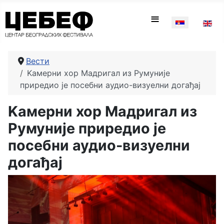
Изаберите ваш
≡
Вести
Kaмерни хор Мадригал из Румуније
приредио је посебни аудио-визуелни догађај
Kaмерни хор Мадригал из
Румуније приредио је
посебни аудио-визуелни
догађај