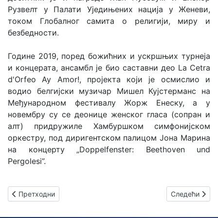
Рузвелт у Палати Уједињених нација у Женеви,
током Глобалног самита о религији, миру и
безбедности.
Године 2019, поред божићних и ускршњих турнеја
и концерата, ансамбл је био саставни део La Cetra
d'Orfeo Ay Amor!, пројекта који је осмислио и
водио белгијски музичар Мишел Кујстерманс на
Међународном фестивалу Жорж Енеску, а у
новембру су се деонице женског гласа (сопран и
алт) придружиле Хамбуршком симфонијском
оркестру, под диригентском палицом Јона Марина
на концерту „Doppelfenster: Beethoven und
Pergolesi”.
Претходни чланак: По први пут у Београду “Аниме Симфониј
Следећи члана
Претходни
Следећи