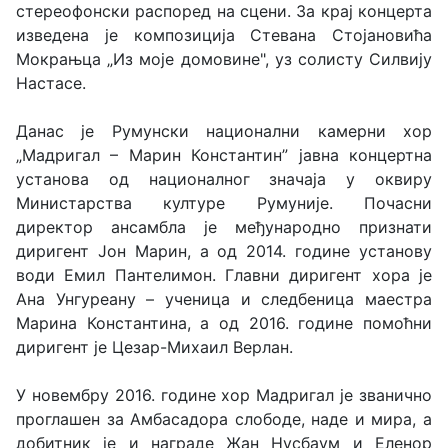
стереофонски распоред на сцени. За крај концерта
изведена је композиција Стевана Стојановића
Мокрањца „Из моје домовине", уз солисту Силвију
Настасе.
Данас је Румунски национални камерни хор
„Мадригал – Марин Константин” јавна концертна
установа од националног значаја у оквиру
Министарства културе Румуније. Почасни
директор ансамбла је међународно признати
диригент Јон Марин, а од 2014. године установу
води Емил Пантелимон. Главни диригент хора је
Ана Унгуреану – ученица и следбеница маестра
Марина Константина, а од 2016. године помоћни
диригент је Цезар-Михаил Верлан.
У новембру 2016. године хор Мадригал је званично
проглашен за Амбасадора слободе, наде и мира, а
добитник је и награде Жан Нусбаум и Еленор