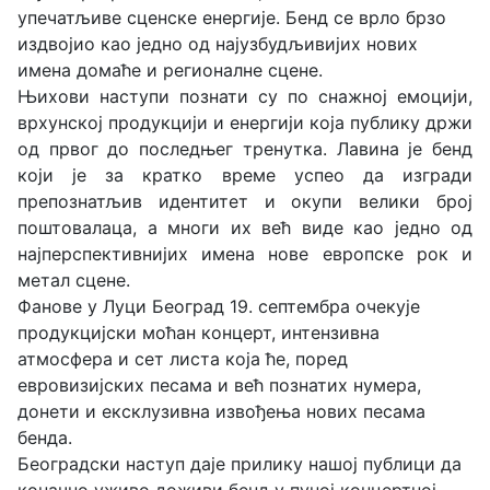
упечатљиве сценске енергије. Бенд се врло брзо
издвојио као једно од најузбудљивијих нових
имена домаће и регионалне сцене.
Њихови наступи познати су по снажној емоцији,
врхунској продукцији и енергији која публику држи
од првог до последњег тренутка. Лавина је бенд
који је за кратко време успео да изгради
препознатљив идентитет и окупи велики број
поштовалаца, а многи их већ виде као једно од
најперспективнијих имена нове европске рок и
метал сцене.
Фанове у Луци Београд 19. септембра очекује
продукцијски моћан концерт, интензивна
атмосфера и сет листа која ће, поред
евровизијских песама и већ познатих нумера,
донети и ексклузивна извођења нових песама
бенда.
Београдски наступ даје прилику нашој публици да
коначно уживо доживи бенд у пуној концертној