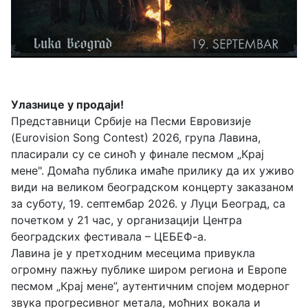
Улазнице у продаји!
Представници Србије на Песми Евровизије
(Eurovision Song Contest) 2026, група Лавина,
пласирали су се синоћ у финале песмом „Крај
мене". Домаћа публика имаће прилику да их уживо
види на великом београдском концерту заказаном
за суботу, 19. септембар 2026. у Луци Београд, са
почетком у 21 час, у организацији Центра
београдских фестивала – ЦЕБЕФ-а.
Лавина је у претходним месецима привукла
огромну пажњу публике широм региона и Европе
песмом „Крај мене”, аутентичним спојем модерног
звука прогресивног металa, моћних вокала и