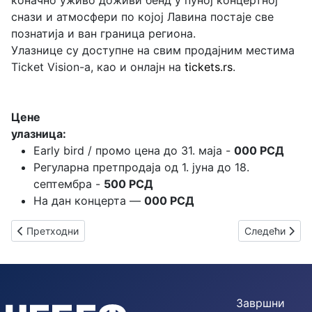
снази и атмосфери по којој Лавина постаје све
познатија и ван граница региона.
Улазнице су доступне на свим продајним местима
Ticket Vision-а, као и онлајн на
tickets.rs
.
Цене
улазница:
Early bird / промо цена до 31. маја -
000 РСД
Регуларна претпродаја од 1. јуна до 18.
септембра -
500 РСД
На дан концерта —
000 РСД
Претходни чланак: Одржан 54. СОФЕСТ под слоганом „Сунце 
Следећи члана
Претходни
Следећи
Завршни