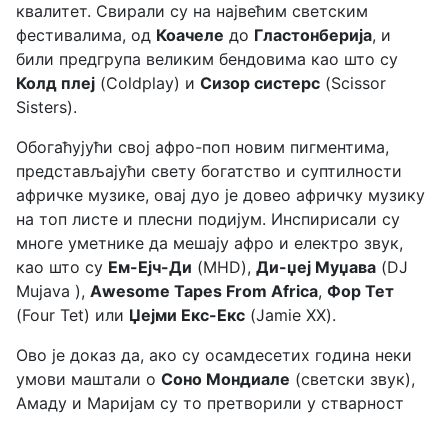
квалитет. Свирали су на највећим светским
фестивалима, од
Коачеле
до
Гластонберија
, и
били предгрупа великим бендовима као што су
Колд плеј
(Coldplay) и
Сизор систерс
(Scissor
Sisters).
Обогаћујући свој афро-поп новим пигментима,
представљајући свету богатство и суптилности
афричке музике, овај дуо је довео афричку музику
на топ листе и плесни подијум. Инспирисали су
многе уметнике да мешају афро и електро звук,
као што су
Ем-Ејч-Ди
(MHD),
Ди-џеј Муџава
(DJ
Mujava ),
Аwеsome Tapes From Africa
,
Фор Тет
(Four Tet) или
Џејми Екс-Екс
(Jamie XX).
Ово је доказ да, ако су осамдесетих година неки
умови маштали о
Соно Мондиале
(светски звук),
Амаду и Маријам су то претворили у стварност