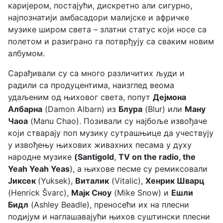
каријером, постајући, дискретно али сигурно,
најпознатији амбасадори малијске и афричке
музике широм света – златни статус који носе са
полетом и разиграно га потврђују са сваким новим
албумом.
Сарађивали су са много различитих људи и
радили са продуцентима, наизглед веома
удаљеним од њиховог света, попут
Дејмона
Албарна
(Damon Albarn) из
Блура
(Blur) или
Ману
Чаоа
(Manu Chao). Позивали су најбоље извођаче
који стварају поп музику сутрашњице да учествују
у извођењу њихових живахних песама у духу
народне музике
(Santigold
,
TV on the radio, the
Yeah Yeah Yeas
), а њихове песме су ремиксовали
Јиксек
(Yuksek),
Виталик
(Vitalic),
Хенрик Шварц
(Henrick Švarc),
Мајк Сноу
(Mike Snow) и
Ешли
Бидл
(Ashley Beadle), преносећи их на плесни
подијум и наглашавајући њихов суштински плесни