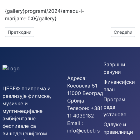
{gallery}programi/2024/amadu-i-
marijam:::0:0{/gallery}
Претходни чланак: САНАНДА МАИТРЕЈА 26. јуна у Ботаничко
Следећи чл
Претходни
Следећи
Завршни
рачуни
Адреса:
Финансијски
Косовска 51
ЦЕБЕФ припрема и
план
11000 Београд
реализује филмске,
Програм
Србија
музичке и
рада
Телефон: +381
мултимедијалне
установе
11 4039182
амбијенталне
Email :
Одлуке и
фестивале са
info@cebef.rs
правилници
вишедеценијском