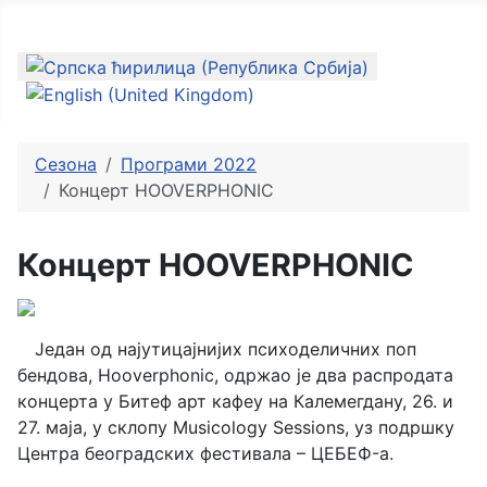
Изаберите ваш језик
Сезона
Програми 2022
Концерт HOOVERPHONIC
Концерт HOOVERPHONIC
Један од најутицајнијих психоделичних поп
бендова, Hooverphonic, одржао је два распродата
концерта у Битеф арт кафеу на Калемегдану, 26. и
27. маја, у склопу Musicology Sessions, уз подршку
Центра београдских фестивала – ЦЕБЕФ-a.