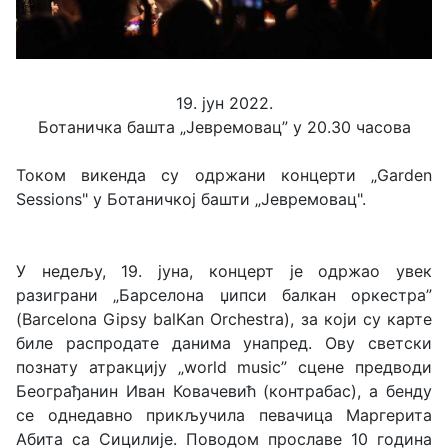
19. јун 2022.
Ботаничка башта „Јевремовац” у 20.30 часова
Током викенда су одржани концерти „Garden
Sessions" у Ботаничкој башти „Јевремовац".
У недељу, 19. јуна, концерт је одржао увек
разиграни „Барселона џипси балкан оркестра”
(Barcelona Gipsy balKan Orchestrа), за који су карте
биле распродате данима унапред. Ову светски
познату атракцију „world music” сцене предводи
Београђанин Иван Ковачевић (контрабас), а бенду
се однедавно прикључила певачица Маргерита
Абита са Сицилије. Поводом прославе 10 година