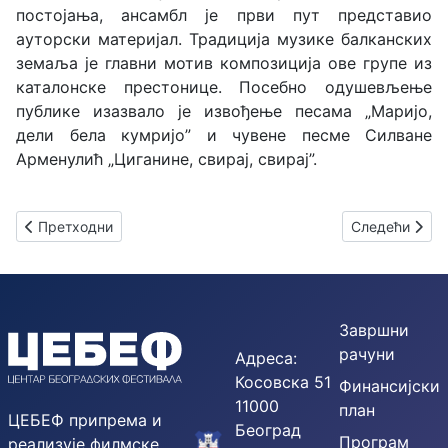
постојања, ансамбл је први пут представио
ауторски материјал. Традиција музике балканских
земаља је главни мотив композиција ове групе из
каталонске престонице. Посебно одушевљење
публике изазвало је извођење песама „Маријо,
дели бела кумријо” и чувене песме Силване
Арменулић „Циганине, свирај, свирај”.
Претходни чланак: МАКСИМ ВЕНГЕРОВ, виолина - СИМОН Т
Следећи члан
Претходни
Следећи
Завршни
рачуни
Адреса:
Косовска 51
Финансијски
11000
план
ЦЕБЕФ припрема и
Београд
Програм
реализује филмске,